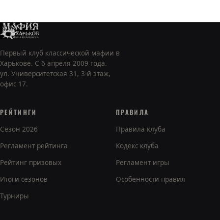
Первый клуб классической мафии в
Харькове. С 6 апреля 2009 года.
ул. Университетская 31, 3-й этаж,
офис 17.
РЕЙТИНГИ
ПРАВИЛА
Сезон 2026
Правила клуба
Регламент рейтинга
Кодекс клуба
Рейтинг призовых
Регламент игры
Итоги сезонов
Особенности правил
Турниры