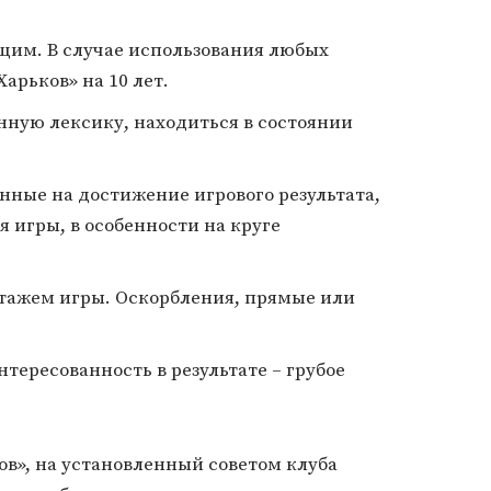
ющим. В случае использования любых
арьков» на 10 лет.
нную лексику, находиться в состоянии
нные на достижение игрового результата,
 игры, в особенности на круге
тажем игры. Оскорбления, прямые или
ересованность в результате – грубое
ов», на установленный советом клуба