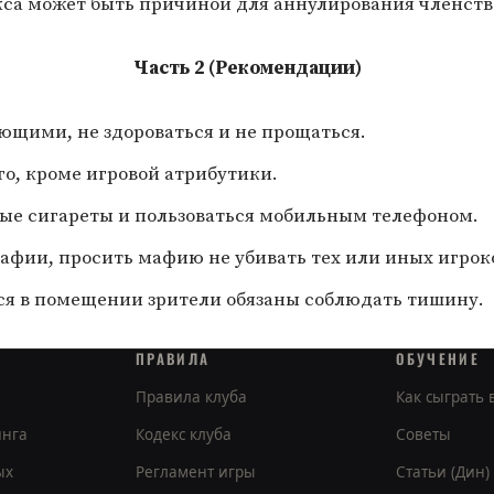
а может быть причиной для аннулирования членства
Часть 2 (Рекомендации)
ющими, не здороваться и не прощаться.
го, кроме игровой атрибутики.
ные сигареты и пользоваться мобильным телефоном.
мафии, просить мафию не убивать тех или иных игрок
ся в помещении зрители обязаны соблюдать тишину.
ПРАВИЛА
ОБУЧЕНИЕ
Правила клуба
Как сыграть
инга
Кодекс клуба
Советы
ых
Регламент игры
Статьи (Дин)