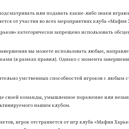
 подсматривать или подавать какие-либо знаки игра
ется от участия во всех мероприятиях клуба «Мафия Х
арьков» категорически запрещено использовать обсце
 завершения вы можете использовать любые, направле
ами (в рамках правил). Однако с момента завершения
ительно умственных способностей игроков с любым с
де своей команды, умышленное поражение или незаинт
льтивируемого нашим клубом.
тов, игрок отстраняется от игр клуба «Мафия Харьк