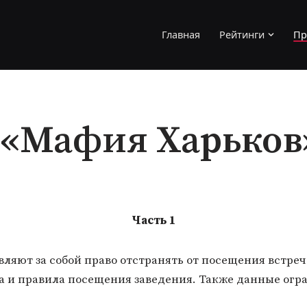
Главная
Рейтинги
Пр
 «Мафия Харьков
Часть 1
ляют за собой право отстранять от посещения встреч
ба и правила посещения заведения. Также данные огр