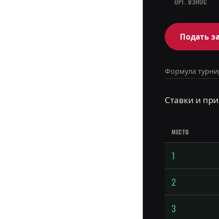
ОРГ. ВЗНОС
Подать з
Формула турни
Ставки и при
МЕСТО
1
2
3