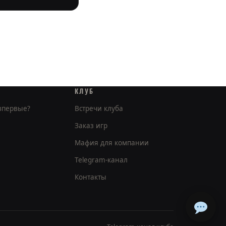
КЛУБ
 впервые?
Встречи клуба
Заказ игр
Мафия для компании
Telegram-канал
Контакты