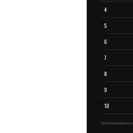
4
5
6
7
8
9
10
Организационный