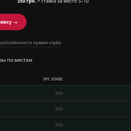
350 грн.
+ ставка за место 5–10
аявку →
ра
Особенности правил клуба
зы по местам
ОРГ. ВЗНОС
350
350
350