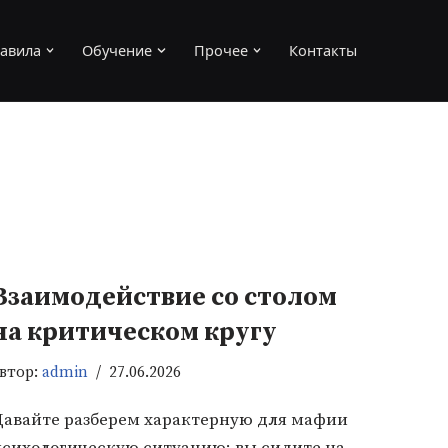
авила
Обучение
Прочее
Контакты
Взаимодействие со столом
на критическом кругу
втор:
admin
27.06.2026
Давайте разберем характерную для мафии
психологическую ситуацию: вы сидите на