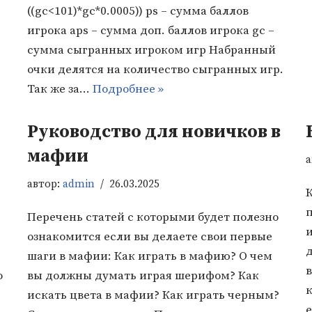
((gc<101)*gc*0.0005)) ps – сумма баллов
игрока aps – сумма доп. баллов игрока gc –
сумма сыгранных игроком игр Набранный
очки делятся на количество сыгранных игр.
Так же за…
Подробнее »
Руководство для новичков в
мафии
а
автор:
admin
26.03.2025
К
Перечень статей с которыми будет полезно
и
ознакомится если вы делаете свои первые
д
шаги в мафии: Как играть в мафию? О чем
в
о
вы должны думать играя шерифом? Как
к
искать цвета в мафии? Как играть черным?
е