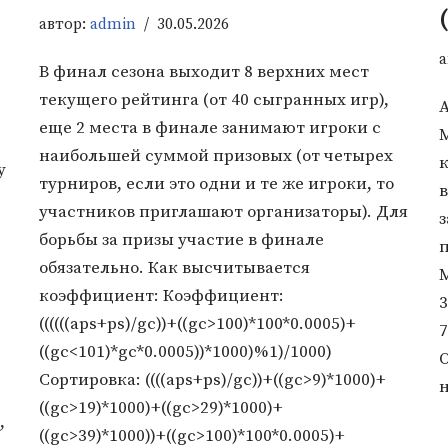
автор:
admin
30.05.2026
а
В финал сезона выходит 8 верхних мест
текущего рейтинга (от 40 сыгранных игр),
еще 2 места в финале занимают игроки с
М
наибольшей суммой призовых (от четырех
к
у
турниров, если это одни и те же игроки, то
в
участников приглашают организаторы). Для
борьбы за призы участие в финале
обязательно. Как высчитывается
М
коэффициент: Коэффициент:
3
((((((aps+ps)/gc))+((gc>100)*100*0.0005)+
7
((gc<101)*gc*0.0005))*1000)%1)/1000)
Сортировка: ((((aps+ps)/gc))+((gc>9)*1000)+
((gc>19)*1000)+((gc>29)*1000)+
,
((gc>39)*1000))+((gc>100)*100*0.0005)+