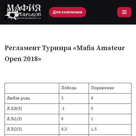
Для компании
Перейти
к
содержимому
Регламент Турнира «Mafia Amateur
Open 2018»
Победа
Поражение
Любая роль
3
0
Л.Х(0/3)
-1
0
Л.Х(1/3)
0
1
Л.Х(2/3)
0.3
1.5